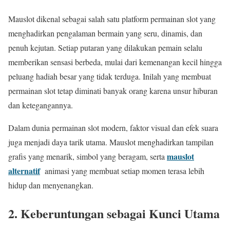
Mauslot dikenal sebagai salah satu platform permainan slot yang
menghadirkan pengalaman bermain yang seru, dinamis, dan
penuh kejutan. Setiap putaran yang dilakukan pemain selalu
memberikan sensasi berbeda, mulai dari kemenangan kecil hingga
peluang hadiah besar yang tidak terduga. Inilah yang membuat
permainan slot tetap diminati banyak orang karena unsur hiburan
dan ketegangannya.
Dalam dunia permainan slot modern, faktor visual dan efek suara
juga menjadi daya tarik utama. Mauslot menghadirkan tampilan
mauslot
grafis yang menarik, simbol yang beragam, serta
alternatif
animasi yang membuat setiap momen terasa lebih
hidup dan menyenangkan.
2. Keberuntungan sebagai Kunci Utama