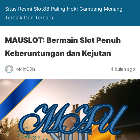
Situs Resmi Slot88 Paling Hoki Gampang Menang
Terbaik Dan Terbaru
MAUSLOT: Bermain Slot Penuh
Keberuntungan dan Kejutan
M4inG0ls
4 bulan ago