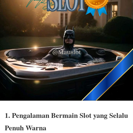
1. Pengalaman Bermain Slot yang Selalu
Penuh Warna