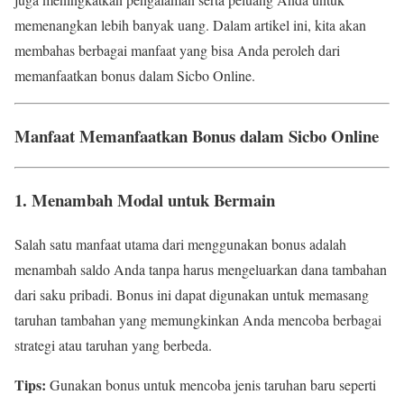
memenangkan lebih banyak uang. Dalam artikel ini, kita akan
membahas berbagai manfaat yang bisa Anda peroleh dari
memanfaatkan bonus dalam Sicbo Online.
Manfaat Memanfaatkan Bonus dalam Sicbo Online
1.
Menambah Modal untuk Bermain
Salah satu manfaat utama dari menggunakan bonus adalah
menambah saldo Anda tanpa harus mengeluarkan dana tambahan
dari saku pribadi. Bonus ini dapat digunakan untuk memasang
taruhan tambahan yang memungkinkan Anda mencoba berbagai
strategi atau taruhan yang berbeda.
Tips:
Gunakan bonus untuk mencoba jenis taruhan baru seperti