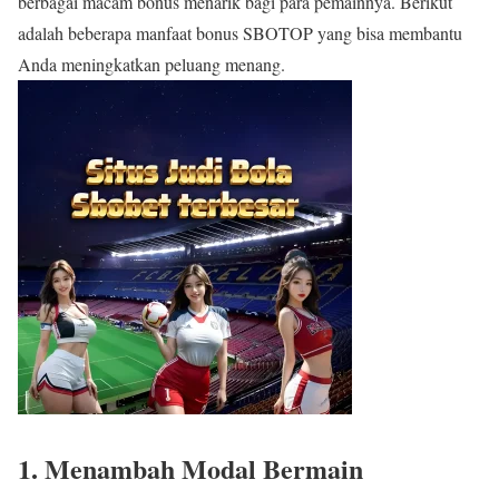
berbagai macam bonus menarik bagi para pemainnya. Berikut
adalah beberapa manfaat bonus SBOTOP yang bisa membantu
Anda meningkatkan peluang menang.
1. Menambah Modal Bermain