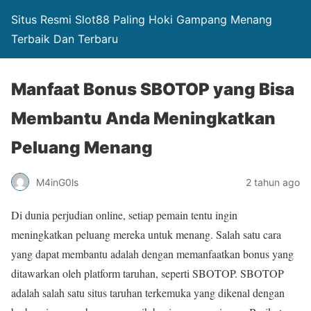
Situs Resmi Slot88 Paling Hoki Gampang Menang
Terbaik Dan Terbaru
Manfaat Bonus SBOTOP yang Bisa
Membantu Anda Meningkatkan
Peluang Menang
M4inG0ls
2 tahun ago
Di dunia perjudian online, setiap pemain tentu ingin
meningkatkan peluang mereka untuk menang. Salah satu cara
yang dapat membantu adalah dengan memanfaatkan bonus yang
ditawarkan oleh platform taruhan, seperti SBOTOP. SBOTOP
adalah salah satu situs taruhan terkemuka yang dikenal dengan