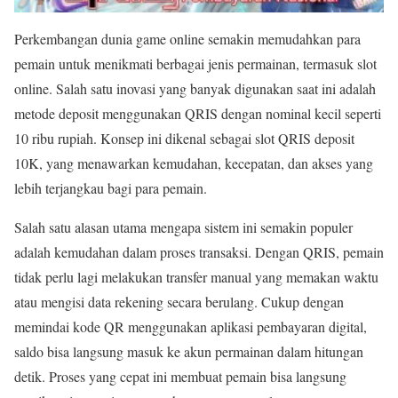
Perkembangan dunia game online semakin memudahkan para
pemain untuk menikmati berbagai jenis permainan, termasuk slot
online. Salah satu inovasi yang banyak digunakan saat ini adalah
metode deposit menggunakan QRIS dengan nominal kecil seperti
10 ribu rupiah. Konsep ini dikenal sebagai slot QRIS deposit
10K, yang menawarkan kemudahan, kecepatan, dan akses yang
lebih terjangkau bagi para pemain.
Salah satu alasan utama mengapa sistem ini semakin populer
adalah kemudahan dalam proses transaksi. Dengan QRIS, pemain
tidak perlu lagi melakukan transfer manual yang memakan waktu
atau mengisi data rekening secara berulang. Cukup dengan
memindai kode QR menggunakan aplikasi pembayaran digital,
saldo bisa langsung masuk ke akun permainan dalam hitungan
detik. Proses yang cepat ini membuat pemain bisa langsung