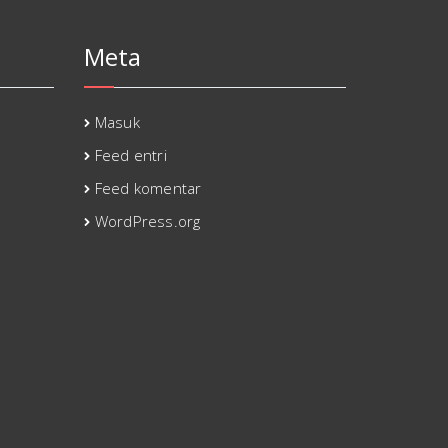
Meta
Masuk
Feed entri
Feed komentar
WordPress.org