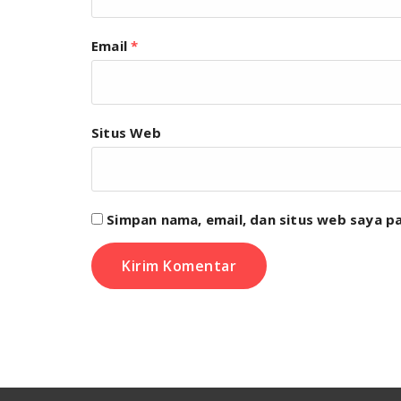
Email
*
Situs Web
Simpan nama, email, dan situs web saya p