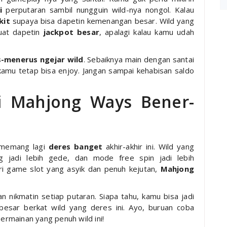
i
perputaran sambil nungguin wild-nya nongol. Kalau
kit
supaya bisa dapetin kemenangan besar. Wild yang
uat dapetin
jackpot besar
, apalagi kalau kamu udah
s-menerus ngejar wild
. Sebaiknya main dengan santai
kamu tetap bisa enjoy. Jangan sampai kehabisan saldo
di Mahjong Ways Bener-
emang lagi
deres banget
akhir-akhir ini. Wild yang
g jadi lebih gede, dan mode free spin jadi lebih
ri game slot yang asyik dan penuh kejutan,
Mahjong
n nikmatin setiap putaran. Siapa tahu, kamu bisa jadi
esar berkat wild yang deres ini. Ayo, buruan coba
ermainan yang penuh wild ini!