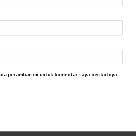
ada peramban ini untuk komentar saya berikutnya.