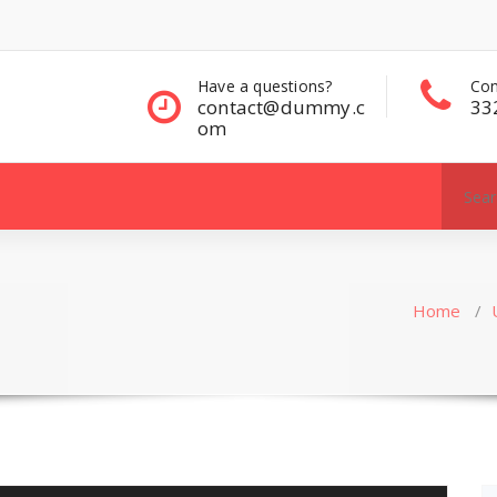
questions?
Contact Sales
Con
ct@dummy.c
332 00 322
33
Search
for:
Home
/