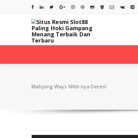
Skip
to
content
Sales
Contact Sales
Have a 
322
332 00 322
conta
om
Mahjong Ways Wild-nya Deres!