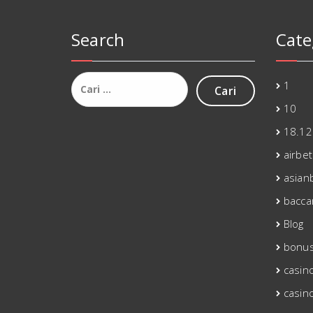
Search
Cate
Cari
1
untuk:
10
18.12
airbe
asianb
bacca
Blog
bonu
casin
casin