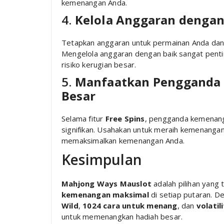
kemenangan Anda.
4.
Kelola Anggaran dengan
Tetapkan anggaran untuk permainan Anda dan p
Mengelola anggaran dengan baik sangat penti
risiko kerugian besar.
5.
Manfaatkan Pengganda
Besar
Selama fitur
Free Spins
, pengganda kemenan
signifikan. Usahakan untuk meraih kemenanga
memaksimalkan kemenangan Anda.
Kesimpulan
Mahjong Ways Mauslot
adalah pilihan yang 
kemenangan maksimal
di setiap putaran. De
Wild
,
1024 cara untuk menang
, dan
volati
untuk memenangkan hadiah besar.