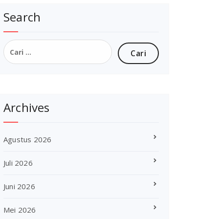
Search
Cari
untuk:
Archives
Agustus 2026
Juli 2026
Juni 2026
Mei 2026