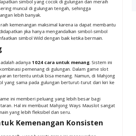
apatkan simbol yang cocok di gulungan dan meraih
sering muncul di gulungan tengah, sehingga
ngan lebih banyak.
eraih kemenangan maksimal karena ia dapat membantu
didapatkan jika hanya mengandalkan simbol-simbol
nfaatkan simbol Wild dengan baik ketika bermain.
g
 adalah adanya
1024 cara untuk menang
. Sistem ini
kombinasi pemenang di gulungan. Dalam game slot
ayaran tertentu untuk bisa menang. Namun, di Mahjong
 yang sama pada gulungan berturut-turut dari kiri ke
game ini memberi peluang yang lebih besar bagi
utaran. Hal ini membuat Mahjong Ways Mauslot sangat
n yang lebih fleksibel dan seru.
untuk Kemenangan Konsisten