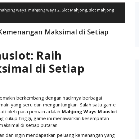
mahjong ways
,
mahjong ways 2
,
Slot Mahjong
,
slot mahjong
 Kemenangan Maksimal di Setiap
slot: Raih
imal di Setiap
semakin berkembang dengan hadirnya berbagai
ain yang seru dan menguntungkan. Salah satu game
nati oleh para pemain adalah
Mahjong Ways Mauslot
.
ang cukup tinggi, game ini menawarkan kesempatan
aksimal di setiap putaran.
gan dan ingin mendapatkan peluang kemenangan yang