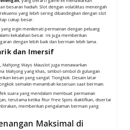
 menengah
, yang berarti game ini menawarkan
n besaran hadiah. Slot dengan volatilitas menengah
kuensi yang lebih sering dibandingkan dengan slot
etap cukup besar.
n yang ingin menikmati permainan dengan peluang
alami kekalahan besar. Ini juga memberikan
aran dengan lebih baik dan bermain lebih lama.
rik dan Imersif
an, Mahjong Ways Mauslot juga menawarkan
a Mahjong yang khas, simbol-simbol di gulungan
rikan kesan yang sangat Tiongkok. Desain latar
iongkok semakin menambah keseruan saat bermain.
n efek suara yang mendalam membuat permainan
, terutama ketika fitur Free Spins diaktifkan, disertai
mbirakan, memberikan pengalaman bermain yang
enangan Maksimal di