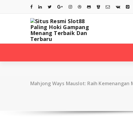
Skip
to
content
Sales
Contact Sales
Have a 
 322
332 00 322
conta
om
Mahjong Ways Mauslot: Raih Kemenangan M