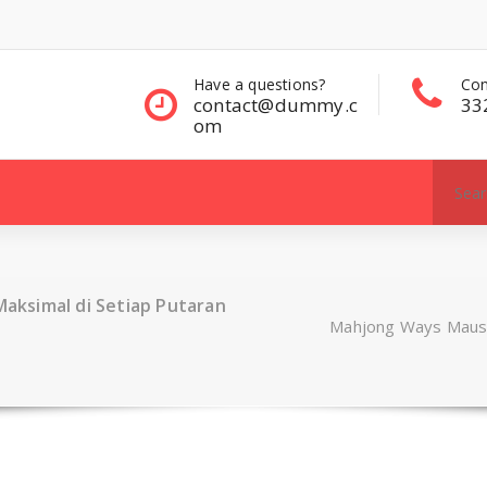
questions?
Contact Sales
Con
ct@dummy.c
332 00 322
33
Search
for:
aksimal di Setiap Putaran
Mahjong Ways Mausl