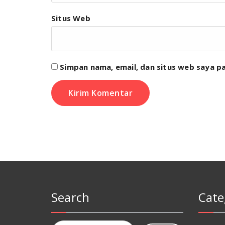
Situs Web
Simpan nama, email, dan situs web saya p
Search
Cate