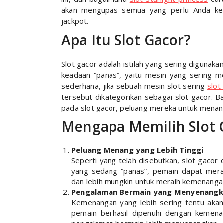
akan mengupas semua yang perlu Anda keta
jackpot.
Apa Itu Slot Gacor?
Slot gacor adalah istilah yang sering diguna
keadaan “panas”, yaitu mesin yang sering 
sederhana, jika sebuah mesin slot sering
slot
tersebut dikategorikan sebagai slot gacor.
pada slot gacor, peluang mereka untuk menang 
Mengapa Memilih Slot 
Peluang Menang yang Lebih Tinggi
Seperti yang telah disebutkan, slot gaco
yang sedang “panas”, pemain dapat mer
dan lebih mungkin untuk meraih kemenanga
Pengalaman Bermain yang Menyenang
Kemenangan yang lebih sering tentu akan
pemain berhasil dipenuhi dengan kemena