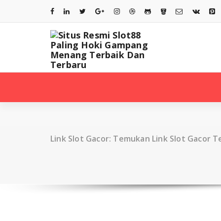
Skip
to
content
Sales
Contact Sales
Have a 
 322
332 00 322
conta
om
Link Slot Gacor: Temukan Link Slot Gacor T