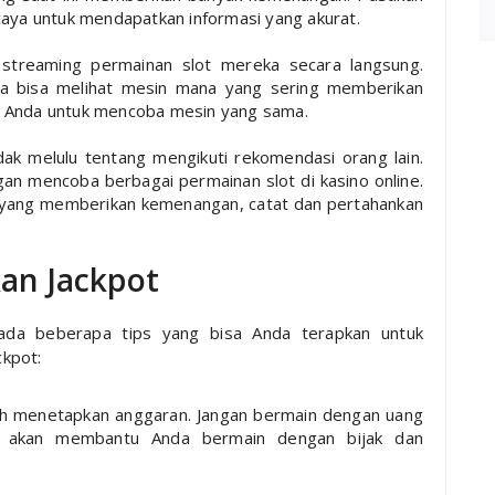
aya untuk mendapatkan informasi yang akurat.
 streaming permainan slot mereka secara langsung.
da bisa melihat mesin mana yang sering memberikan
gi Anda untuk mencoba mesin yang sama.
ak melulu tentang mengikuti rekomendasi orang lain.
an mencoba berbagai permainan slot di kasino online.
 yang memberikan kemenangan, catat dan pertahankan
an Jackpot
 ada beberapa tips yang bisa Anda terapkan untuk
kpot:
lah menetapkan anggaran. Jangan bermain dengan uang
ni akan membantu Anda bermain dengan bijak dan