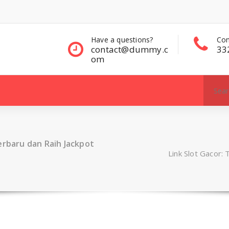
questions?
Contact Sales
Con
ct@dummy.c
332 00 322
33
Search
for:
erbaru dan Raih Jackpot
Link Slot Gacor: