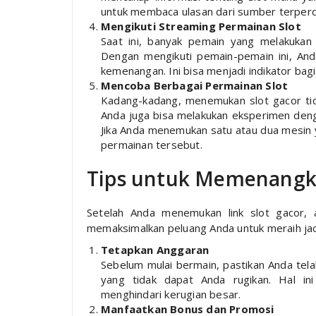
untuk membaca ulasan dari sumber terperc
Mengikuti Streaming Permainan Slot
Saat ini, banyak pemain yang melakukan
Dengan mengikuti pemain-pemain ini, An
kemenangan. Ini bisa menjadi indikator ba
Mencoba Berbagai Permainan Slot
Kadang-kadang, menemukan slot gacor tid
Anda juga bisa melakukan eksperimen deng
Jika Anda menemukan satu atau dua mesin
permainan tersebut.
Tips untuk Memenangk
Setelah Anda menemukan link slot gacor,
memaksimalkan peluang Anda untuk meraih jac
Tetapkan Anggaran
Sebelum mulai bermain, pastikan Anda te
yang tidak dapat Anda rugikan. Hal i
menghindari kerugian besar.
Manfaatkan Bonus dan Promosi