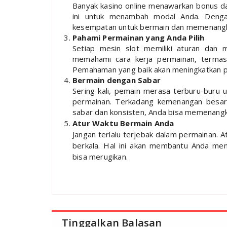
Banyak kasino online menawarkan bonus d
ini untuk menambah modal Anda. Dengan
kesempatan untuk bermain dan memenangk
Pahami Permainan yang Anda Pilih
Setiap mesin slot memiliki aturan dan
memahami cara kerja permainan, termasu
Pemahaman yang baik akan meningkatkan p
Bermain dengan Sabar
Sering kali, pemain merasa terburu-buru 
permainan. Terkadang kemenangan besar 
sabar dan konsisten, Anda bisa memenangk
Atur Waktu Bermain Anda
Jangan terlalu terjebak dalam permainan. A
berkala. Hal ini akan membantu Anda men
bisa merugikan.
Tinggalkan Balasan