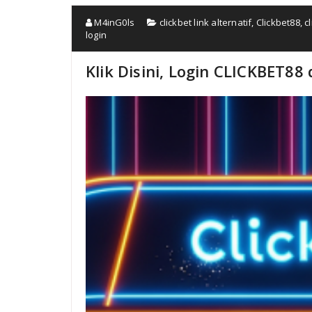
M4inG0ls
clickbet link alternatif
,
Clickbet88
,
c
login
Klik Disini, Login CLICKBET8