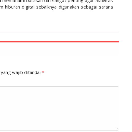
 memahami batasan diri sangat penting agar aktivitas
m hiburan digital sebaiknya digunakan sebagai sarana
 yang wajib ditandai
*