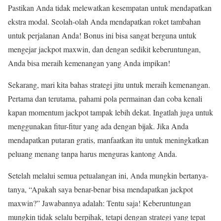
Pastikan Anda tidak melewatkan kesempatan untuk mendapatkan
ekstra modal. Seolah-olah Anda mendapatkan roket tambahan
untuk perjalanan Anda! Bonus ini bisa sangat berguna untuk
mengejar jackpot maxwin, dan dengan sedikit keberuntungan,
Anda bisa meraih kemenangan yang Anda impikan!
Sekarang, mari kita bahas strategi jitu untuk meraih kemenangan.
Pertama dan terutama, pahami pola permainan dan coba kenali
kapan momentum jackpot tampak lebih dekat. Ingatlah juga untuk
menggunakan fitur-fitur yang ada dengan bijak. Jika Anda
mendapatkan putaran gratis, manfaatkan itu untuk meningkatkan
peluang menang tanpa harus menguras kantong Anda.
Setelah melalui semua petualangan ini, Anda mungkin bertanya-
tanya, “Apakah saya benar-benar bisa mendapatkan jackpot
maxwin?” Jawabannya adalah: Tentu saja! Keberuntungan
mungkin tidak selalu berpihak, tetapi dengan strategi yang tepat