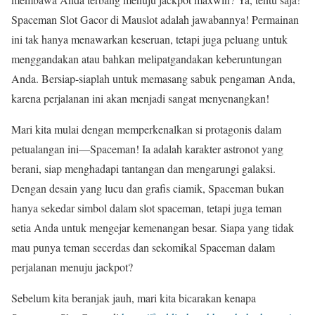
Spaceman Slot Gacor di Mauslot adalah jawabannya! Permainan
ini tak hanya menawarkan keseruan, tetapi juga peluang untuk
menggandakan atau bahkan melipatgandakan keberuntungan
Anda. Bersiap-siaplah untuk memasang sabuk pengaman Anda,
karena perjalanan ini akan menjadi sangat menyenangkan!
Mari kita mulai dengan memperkenalkan si protagonis dalam
petualangan ini—Spaceman! Ia adalah karakter astronot yang
berani, siap menghadapi tantangan dan mengarungi galaksi.
Dengan desain yang lucu dan grafis ciamik, Spaceman bukan
hanya sekedar simbol dalam slot spaceman, tetapi juga teman
setia Anda untuk mengejar kemenangan besar. Siapa yang tidak
mau punya teman secerdas dan sekomikal Spaceman dalam
perjalanan menuju jackpot?
Sebelum kita beranjak jauh, mari kita bicarakan kenapa