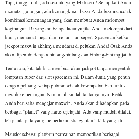
Tapi, tunggu dulu, ada sesuatu yang lebih seru! Setiap kali Anda
memutar gulungan, ada kemungkinan besar Anda bisa mencetak
kombinasi kemenangan yang akan membuat Anda melompat
kegirangan. Bayangkan betapa lucunya jika Anda melompat dari
kursi, memanjat meja, dan menari-nari seperti Spaceman ketika
jackpot maxwin akhirnya mendarat di pelukan Anda! Otak Anda
akan dipenuhi dengan bintang-bintang dan bintang-bintang jatuh.
Tentu saja, kita tak bisa membicarakan jackpot tanpa menyentuh
lompatan super dari slot spaceman ini. Dalam dunia yang penuh
dengan peluang, setiap putaran adalah kesempatan baru untuk
meraih kemenangan. Namun, di sinilah tantangannya! Ketika
Anda berusaha mengejar maxwin, Anda akan dihadapkan pada
berbagai “planet” yang harus dijelajahi. Ada yang mudah dilalui,
tetapi ada pula yang memerlukan strategi dan taktik yang jitu.
Mauslot sebagai platform permainan memberikan berbagai