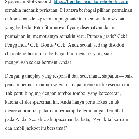
Spaceman Slot Gacor di
https://freddiesbeachbarrehoboth.com/
semakin menarik perhatian. Di antara berbagai pilihan permainan
di luar sana, slot spaceman pragmatic ini menawarkan sesuatu
yang berbeda. Fitur-fitur inovatif yang disematkan dalam
permainan ini membuatnya semakin seru. Putaran gratis? Cek!
Pengganda? Cek! Bonus? Cek! Anda seolah sedang disodori
charcuterie board dari berbagai fitur menarik yang siap
menggugah selera bermain Anda!
Dengan gameplay yang responsif dan sederhana, siapapun—baik
pemain pemula maupun veteran—dapat menikmati keseruan ini.
Tak perlu bingung dengan tombol-tombol yang berceceran,
karena di slot spaceman ini, Anda hanya perlu fokus untuk
menekan tombol putar dan berharap keberuntungan berpihak
pada Anda. Seolah-olah Spaceman berkata, “Ayo, kita bermain
dan ambil jackpot itu bersama!”