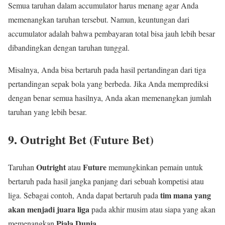
Semua taruhan dalam accumulator harus menang agar Anda
memenangkan taruhan tersebut. Namun, keuntungan dari
accumulator adalah bahwa pembayaran total bisa jauh lebih besar
dibandingkan dengan taruhan tunggal.
Misalnya, Anda bisa bertaruh pada hasil pertandingan dari tiga
pertandingan sepak bola yang berbeda. Jika Anda memprediksi
dengan benar semua hasilnya, Anda akan memenangkan jumlah
taruhan yang lebih besar.
9.
Outright Bet (Future Bet)
Outright
Future
Taruhan
atau
memungkinkan pemain untuk
bertaruh pada hasil jangka panjang dari sebuah kompetisi atau
tim mana yang
liga. Sebagai contoh, Anda dapat bertaruh pada
akan menjadi juara liga
pada akhir musim atau siapa yang akan
Piala Dunia
memenangkan
.