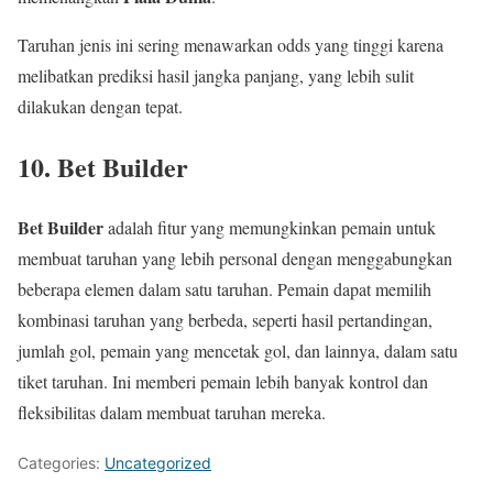
Taruhan jenis ini sering menawarkan odds yang tinggi karena
melibatkan prediksi hasil jangka panjang, yang lebih sulit
dilakukan dengan tepat.
10.
Bet Builder
Bet Builder
adalah fitur yang memungkinkan pemain untuk
membuat taruhan yang lebih personal dengan menggabungkan
beberapa elemen dalam satu taruhan. Pemain dapat memilih
kombinasi taruhan yang berbeda, seperti hasil pertandingan,
jumlah gol, pemain yang mencetak gol, dan lainnya, dalam satu
tiket taruhan. Ini memberi pemain lebih banyak kontrol dan
fleksibilitas dalam membuat taruhan mereka.
Categories:
Uncategorized