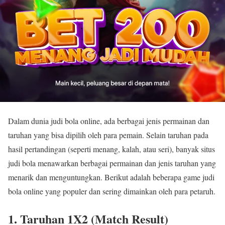
Dalam dunia judi bola online, ada berbagai jenis permainan dan
taruhan yang bisa dipilih oleh para pemain. Selain taruhan pada
hasil pertandingan (seperti menang, kalah, atau seri), banyak situs
judi bola menawarkan berbagai permainan dan jenis taruhan yang
menarik dan menguntungkan. Berikut adalah beberapa game judi
bola online yang populer dan sering dimainkan oleh para petaruh.
1.
Taruhan 1X2 (Match Result)