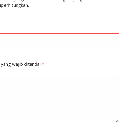
iperhitungkan.
 yang wajib ditandai
*