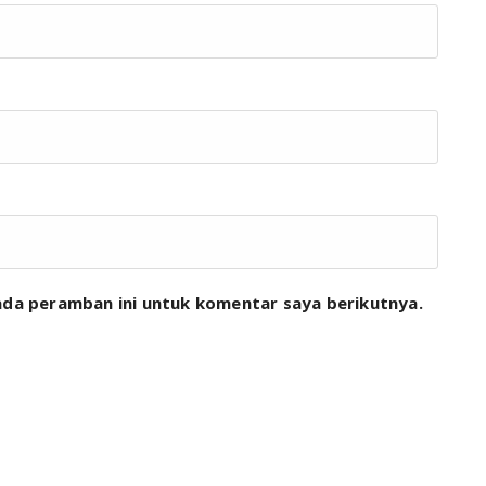
ada peramban ini untuk komentar saya berikutnya.