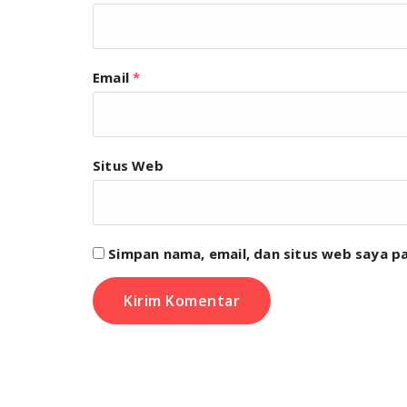
Email
*
Situs Web
Simpan nama, email, dan situs web saya p