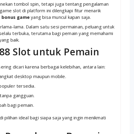
menekan tombol spin, tetapi juga tentang pengalaman
ame slot di platform ini dilengkapi fitur menarik
n
bonus game
yang bisa muncul kapan saja.
rlama-lama. Dalam satu sesi permainan, peluang untuk
i selalu terbuka, terutama bagi pemain yang memahami
ang baik.
88 Slot untuk Pemain
ering dicari karena berbagai kelebihan, antara lain:
rangkat desktop maupun mobile.
populer tersedia.
 tanpa gangguan.
bah bagi pemain.
 pilihan ideal bagi siapa saja yang ingin menikmati