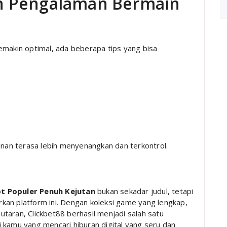
n Pengalaman Bermain
emakin optimal, ada beberapa tips yang bisa
an terasa lebih menyenangkan dan terkontrol.
ot Populer Penuh Kejutan
bukan sekadar judul, tetapi
kan platform ini. Dengan koleksi game yang lengkap,
putaran, Clickbet88 berhasil menjadi salah satu
agi kamu yang mencari hiburan digital yang seru dan