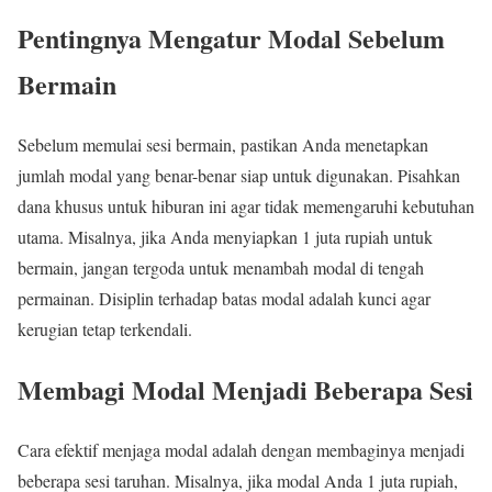
Pentingnya Mengatur Modal Sebelum
Bermain
Sebelum memulai sesi bermain, pastikan Anda menetapkan
jumlah modal yang benar-benar siap untuk digunakan. Pisahkan
dana khusus untuk hiburan ini agar tidak memengaruhi kebutuhan
utama. Misalnya, jika Anda menyiapkan 1 juta rupiah untuk
bermain, jangan tergoda untuk menambah modal di tengah
permainan. Disiplin terhadap batas modal adalah kunci agar
kerugian tetap terkendali.
Membagi Modal Menjadi Beberapa Sesi
Cara efektif menjaga modal adalah dengan membaginya menjadi
beberapa sesi taruhan. Misalnya, jika modal Anda 1 juta rupiah,