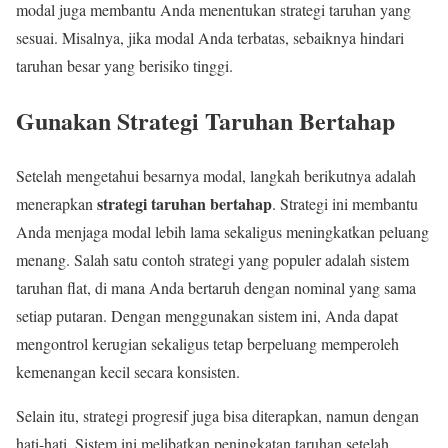
modal juga membantu Anda menentukan strategi taruhan yang
sesuai. Misalnya, jika modal Anda terbatas, sebaiknya hindari
taruhan besar yang berisiko tinggi.
Gunakan Strategi Taruhan Bertahap
Setelah mengetahui besarnya modal, langkah berikutnya adalah
strategi taruhan bertahap
menerapkan
. Strategi ini membantu
Anda menjaga modal lebih lama sekaligus meningkatkan peluang
menang. Salah satu contoh strategi yang populer adalah sistem
taruhan flat, di mana Anda bertaruh dengan nominal yang sama
setiap putaran. Dengan menggunakan sistem ini, Anda dapat
mengontrol kerugian sekaligus tetap berpeluang memperoleh
kemenangan kecil secara konsisten.
Selain itu, strategi progresif juga bisa diterapkan, namun dengan
hati-hati. Sistem ini melibatkan peningkatan taruhan setelah