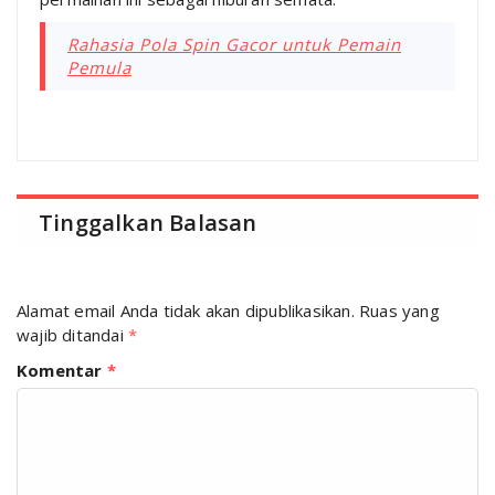
Rahasia Pola Spin Gacor untuk Pemain
Pemula
Tinggalkan Balasan
Alamat email Anda tidak akan dipublikasikan.
Ruas yang
wajib ditandai
*
Komentar
*