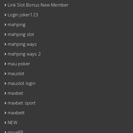
Link Slot Bonus New Member
Login joker123
mahjong
mahjong slot
mahjong ways
mahjong ways 2
mau poker
mauslot
mauslot login
maxbet
maxbet sport
maxbett
NEW
nova88