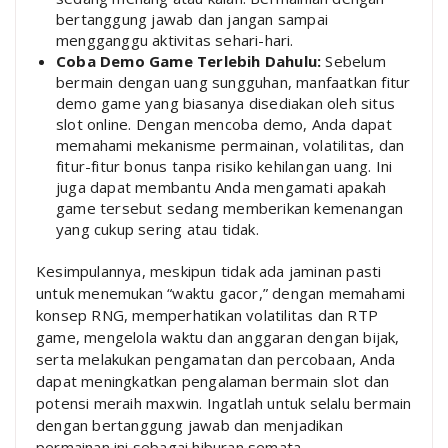
bertanggung jawab dan jangan sampai
mengganggu aktivitas sehari-hari.
Coba Demo Game Terlebih Dahulu:
Sebelum
bermain dengan uang sungguhan, manfaatkan fitur
demo game yang biasanya disediakan oleh situs
slot online. Dengan mencoba demo, Anda dapat
memahami mekanisme permainan, volatilitas, dan
fitur-fitur bonus tanpa risiko kehilangan uang. Ini
juga dapat membantu Anda mengamati apakah
game tersebut sedang memberikan kemenangan
yang cukup sering atau tidak.
Kesimpulannya, meskipun tidak ada jaminan pasti
untuk menemukan “waktu gacor,” dengan memahami
konsep RNG, memperhatikan volatilitas dan RTP
game, mengelola waktu dan anggaran dengan bijak,
serta melakukan pengamatan dan percobaan, Anda
dapat meningkatkan pengalaman bermain slot dan
potensi meraih maxwin. Ingatlah untuk selalu bermain
dengan bertanggung jawab dan menjadikan
permainan ini sebagai hiburan semata.