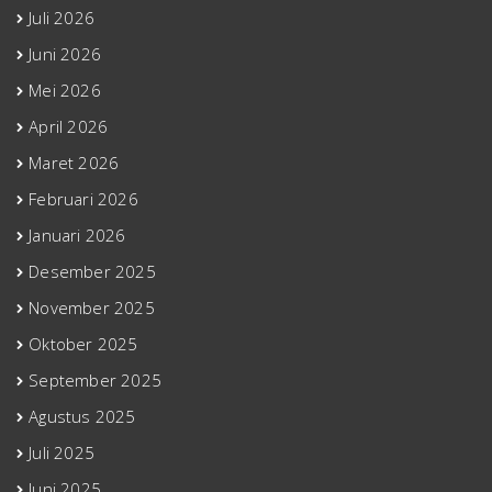
Juli 2026
Juni 2026
Mei 2026
April 2026
Maret 2026
Februari 2026
Januari 2026
Desember 2025
November 2025
Oktober 2025
September 2025
Agustus 2025
Juli 2025
Juni 2025