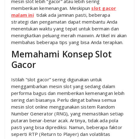
mesin slot lebih “gacor” atau lebih sering
memberikan kemenangan. Meskipun
slot gacor
malam ini
tidak ada jaminan pasti, beberapa
strategi dan pengamatan dapat membantu Anda
menentukan waktu yang tepat untuk bermain dan
meningkatkan peluang meraih maxwin. Artikel ini akan
membahas beberapa tips yang bisa Anda terapkan.
Memahami Konsep Slot
Gacor
Istilah “slot gacor” sering digunakan untuk
menggambarkan mesin slot yang sedang dalam
performa bagus dan memberikan kemenangan lebih
sering dari biasanya. Perlu diingat bahwa semua
mesin slot online menggunakan sistem Random
Number Generator (RNG), yang memastikan setiap
putaran benar-benar acak. Artinya, tidak ada pola
pasti yang bisa diprediksi. Namun, beberapa faktor
seperti RTP (Return to Player) dan volatilitas