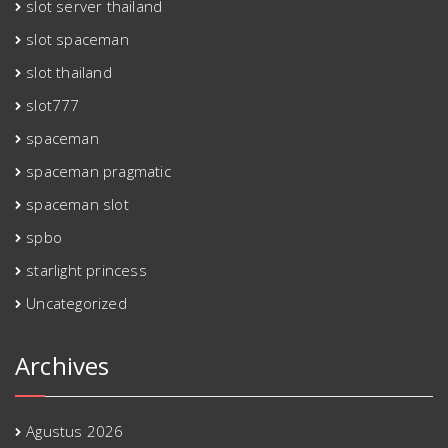
slot server thailand
slot spaceman
slot thailand
slot777
spaceman
spaceman pragmatic
spaceman slot
spbo
starlight princess
Uncategorized
Archives
Agustus 2026