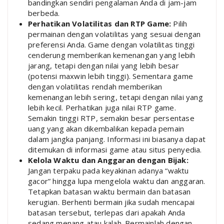
bandingkan sendiri pengalaman Anda di jam-jam
berbeda.
Perhatikan Volatilitas dan RTP Game:
Pilih
permainan dengan volatilitas yang sesuai dengan
preferensi Anda. Game dengan volatilitas tinggi
cenderung memberikan kemenangan yang lebih
jarang, tetapi dengan nilai yang lebih besar
(potensi maxwin lebih tinggi). Sementara game
dengan volatilitas rendah memberikan
kemenangan lebih sering, tetapi dengan nilai yang
lebih kecil. Perhatikan juga nilai RTP game.
Semakin tinggi RTP, semakin besar persentase
uang yang akan dikembalikan kepada pemain
dalam jangka panjang. Informasi ini biasanya dapat
ditemukan di informasi game atau situs penyedia.
Kelola Waktu dan Anggaran dengan Bijak:
Jangan terpaku pada keyakinan adanya “waktu
gacor” hingga lupa mengelola waktu dan anggaran.
Tetapkan batasan waktu bermain dan batasan
kerugian. Berhenti bermain jika sudah mencapai
batasan tersebut, terlepas dari apakah Anda
sedang menang atau kalah. Bermainlah dengan