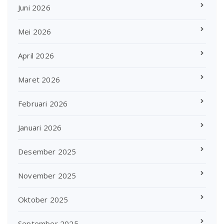
Juni 2026
Mei 2026
April 2026
Maret 2026
Februari 2026
Januari 2026
Desember 2025
November 2025
Oktober 2025
September 2025