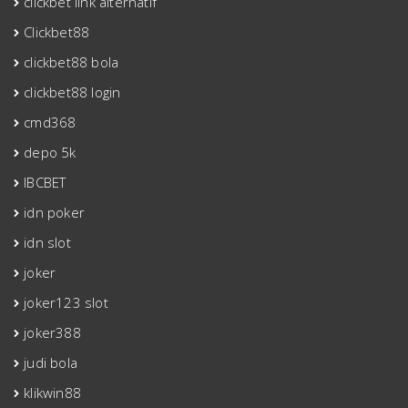
clickbet link alternatif
Clickbet88
clickbet88 bola
clickbet88 login
cmd368
depo 5k
IBCBET
idn poker
idn slot
joker
joker123 slot
joker388
judi bola
klikwin88