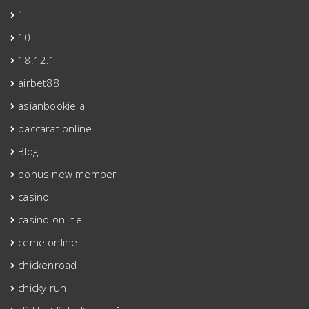
1
10
18.12.1
airbet88
asianbookie all
baccarat online
Blog
bonus new member
casino
casino online
ceme online
chickenroad
chicky run