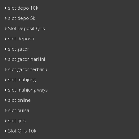
slot depo 10k
slot depo 5k
Slot Deposit Qris
slot deposti
slot gacor
slot gacor hari ini
slot gacor terbaru
slot mahjong
slot mahjong ways
slot online
slot pulsa
slot qris
Slot Qris 10k