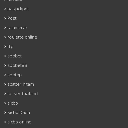
pasjackpot
Post
rajamerak
roulette online
rtp
sbobet
sbobet88
sbotop
scatter hitam
server thailand
sicbo
Sicbo Dadu
sicbo online