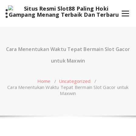
Skip
to
content
Cara Menentukan Waktu Tepat Bermain Slot Gacor
untuk Maxwin
Home
/
Uncategorized
/
Cara Menentukan Waktu Tepat Bermain Slot Gacor untuk
Maxwin