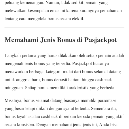
peluang kemenangan. Namun, tidak sedikit pemain yang
melewatkan kesempatan emas ini karena kurangnya pemahaman
tentang cara mengelola bonus secara efektif.
Memahami Jenis Bonus di Pasjackpot
Langkah pertama yang harus dilakukan oleh setiap pemain adalah
mengenali jenis bonus yang tersedia. Pasjackpot biasanya
menawarkan berbagai kategori, mulai dari bonus selamat datang
untuk anggota baru, bonus deposit harian, hingga cashback
mingguan. Setiap bonus memiliki karakteristik yang berbeda.
Misalnya, bonus selamat datang biasanya memiliki persentase
yang besar tetapi diikuti dengan syarat tertentu. Sementara itu,
bonus loyalitas atau cashback diberikan kepada pemain yang aktif
secara konsisten. Dengan memahami jenis-jenis ini, Anda bisa