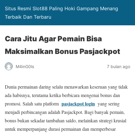
Situs Resmi Slot88 Paling Hoki Gampang Menang
Terbaik Dan Terbaru
Cara Jitu Agar Pemain Bisa
Maksimalkan Bonus Pasjackpot
M4inG0ls
7 bulan ago
Dunia permainan daring selalu menawarkan keseruan yang tidak
ada habisnya, terutama ketika berbicara mengenai bonus dan
pasjackpot login
promosi. Salah satu platform
yang sering
menjadi perbincangan adalah Pasjackpot. Bagi banyak pemain,
bonus bukan sekadar tambahan saldo, melainkan strategi krusial
untuk memperpanjang durasi permainan dan memperbesar