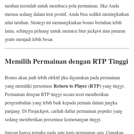
taruhan terendah untuk membaca pola permainan. Jika Anda
merasa sedang dalam tren positif, Anda bisa sedikit meningkatkan
nilai taruhan. Strategi ini memungkinkan bonus bertahan lebih
lama, sehingga peluang untuk memicu fitur jackpot atau putaran
gratis menjadi lebih besar.
Memilih Permainan dengan RTP Tinggi
Bonus akan jauh lebih efektif jika digunakan pada permainan
Return to Player (RTP)
yang memiliki persentase
yang tinggi.
Permainan dengan RTP tinggi secara teori memberikan
pengembalian yang lebih baik kepada pemain dalam jangka
panjang. Di Pasjackpot, carilah daftar permainan populer yang
sedang memberikan persentase kemenangan tinggi.
Jangan hanya terpaku pada satu jenis permainan saja. Gunakan