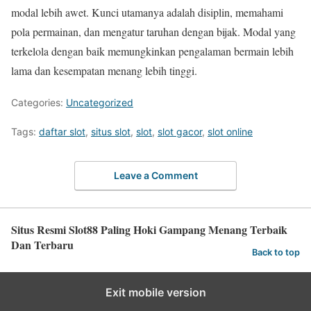
modal lebih awet. Kunci utamanya adalah disiplin, memahami
pola permainan, dan mengatur taruhan dengan bijak. Modal yang
terkelola dengan baik memungkinkan pengalaman bermain lebih
lama dan kesempatan menang lebih tinggi.
Categories:
Uncategorized
Tags:
daftar slot
,
situs slot
,
slot
,
slot gacor
,
slot online
Leave a Comment
Situs Resmi Slot88 Paling Hoki Gampang Menang Terbaik
Dan Terbaru
Back to top
Exit mobile version