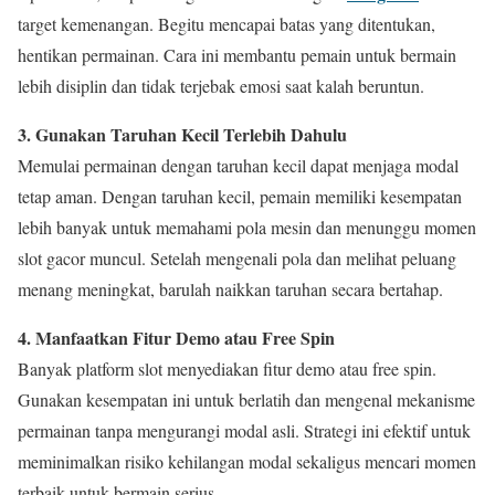
target kemenangan. Begitu mencapai batas yang ditentukan,
hentikan permainan. Cara ini membantu pemain untuk bermain
lebih disiplin dan tidak terjebak emosi saat kalah beruntun.
3. Gunakan Taruhan Kecil Terlebih Dahulu
Memulai permainan dengan taruhan kecil dapat menjaga modal
tetap aman. Dengan taruhan kecil, pemain memiliki kesempatan
lebih banyak untuk memahami pola mesin dan menunggu momen
slot gacor muncul. Setelah mengenali pola dan melihat peluang
menang meningkat, barulah naikkan taruhan secara bertahap.
4. Manfaatkan Fitur Demo atau Free Spin
Banyak platform slot menyediakan fitur demo atau free spin.
Gunakan kesempatan ini untuk berlatih dan mengenal mekanisme
permainan tanpa mengurangi modal asli. Strategi ini efektif untuk
meminimalkan risiko kehilangan modal sekaligus mencari momen
terbaik untuk bermain serius.