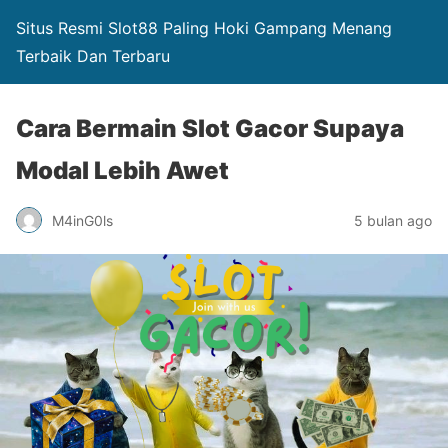
Situs Resmi Slot88 Paling Hoki Gampang Menang
Terbaik Dan Terbaru
Cara Bermain Slot Gacor Supaya
Modal Lebih Awet
M4inG0ls
5 bulan ago