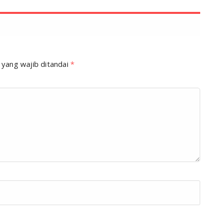
 yang wajib ditandai
*