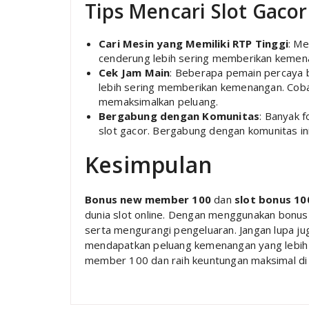
Tips Mencari Slot Gacor
Cari Mesin yang Memiliki RTP Tinggi
: Me
cenderung lebih sering memberikan kemen
Cek Jam Main
: Beberapa pemain percaya 
lebih sering memberikan kemenangan. Coba
memaksimalkan peluang.
Bergabung dengan Komunitas
: Banyak 
slot gacor. Bergabung dengan komunitas in
Kesimpulan
Bonus new member 100
dan
slot bonus 10
dunia slot online. Dengan menggunakan bonu
serta mengurangi pengeluaran. Jangan lupa j
mendapatkan peluang kemenangan yang lebih 
member 100 dan raih keuntungan maksimal di d