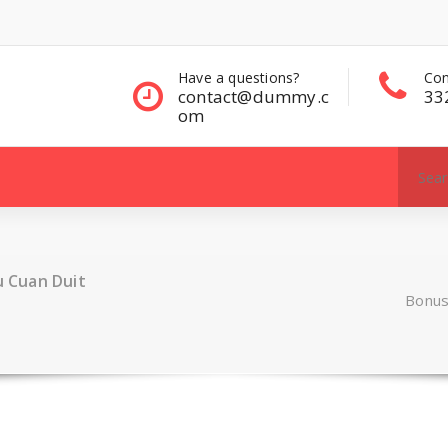
questions?
Contact Sales
Con
ct@dummy.c
332 00 322
33
Search
for:
 Cuan Duit
Bonus