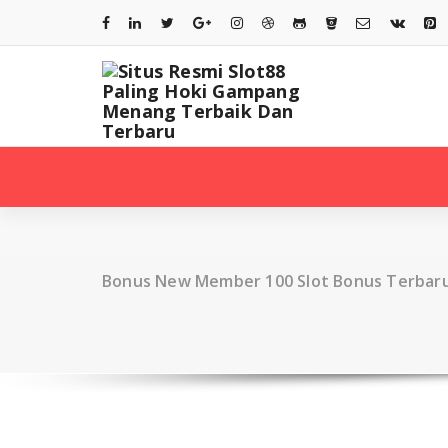
Skip
to
content
Sales
Contact Sales
Have a 
322
332 00 322
conta
om
Bonus New Member 100 Slot Bonus Terbaru