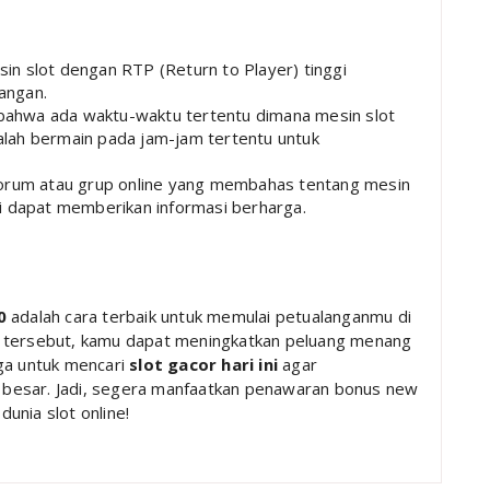
sin slot dengan RTP (Return to Player) tinggi
angan.
bahwa ada waktu-waktu tertentu dimana mesin slot
lah bermain pada jam-jam tertentu untuk
forum atau grup online yang membahas tentang mesin
i dapat memberikan informasi berharga.
0
adalah cara terbaik untuk memulai petualanganmu di
s tersebut, kamu dapat meningkatkan peluang menang
uga untuk mencari
slot gacor hari ini
agar
besar. Jadi, segera manfaatkan penawaran bonus new
unia slot online!