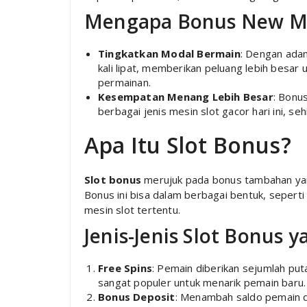
Mengapa Bonus New Me
Tingkatkan Modal Bermain
: Dengan adan
kali lipat, memberikan peluang lebih besar
permainan.
Kesempatan Menang Lebih Besar
: Bonu
berbagai jenis mesin slot gacor hari ini, 
Apa Itu Slot Bonus?
Slot bonus
merujuk pada bonus tambahan yang
Bonus ini bisa dalam berbagai bentuk, seperti
mesin slot tertentu.
Jenis-Jenis Slot Bonus
Free Spins
: Pemain diberikan sejumlah puta
sangat populer untuk menarik pemain baru.
Bonus Deposit
: Menambah saldo pemain d