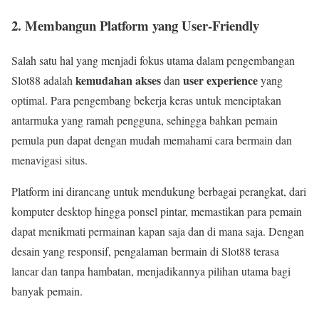
2.
Membangun Platform yang User-Friendly
Salah satu hal yang menjadi fokus utama dalam pengembangan
kemudahan akses
user experience
Slot88 adalah
dan
yang
optimal. Para pengembang bekerja keras untuk menciptakan
antarmuka yang ramah pengguna, sehingga bahkan pemain
pemula pun dapat dengan mudah memahami cara bermain dan
menavigasi situs.
Platform ini dirancang untuk mendukung berbagai perangkat, dari
komputer desktop hingga ponsel pintar, memastikan para pemain
dapat menikmati permainan kapan saja dan di mana saja. Dengan
desain yang responsif, pengalaman bermain di Slot88 terasa
lancar dan tanpa hambatan, menjadikannya pilihan utama bagi
banyak pemain.