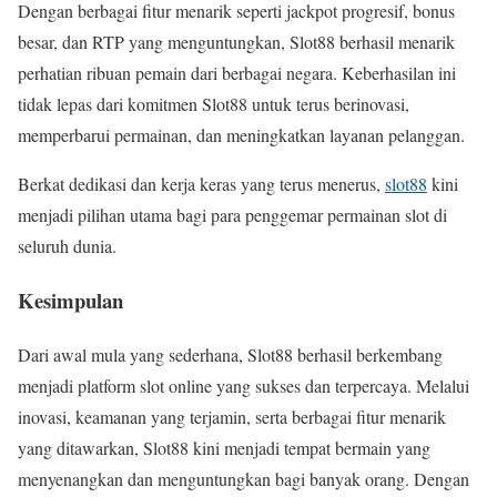
Dengan berbagai fitur menarik seperti jackpot progresif, bonus
besar, dan RTP yang menguntungkan, Slot88 berhasil menarik
perhatian ribuan pemain dari berbagai negara. Keberhasilan ini
tidak lepas dari komitmen Slot88 untuk terus berinovasi,
memperbarui permainan, dan meningkatkan layanan pelanggan.
Berkat dedikasi dan kerja keras yang terus menerus,
slot88
kini
menjadi pilihan utama bagi para penggemar permainan slot di
seluruh dunia.
Kesimpulan
Dari awal mula yang sederhana, Slot88 berhasil berkembang
menjadi platform slot online yang sukses dan terpercaya. Melalui
inovasi, keamanan yang terjamin, serta berbagai fitur menarik
yang ditawarkan, Slot88 kini menjadi tempat bermain yang
menyenangkan dan menguntungkan bagi banyak orang. Dengan