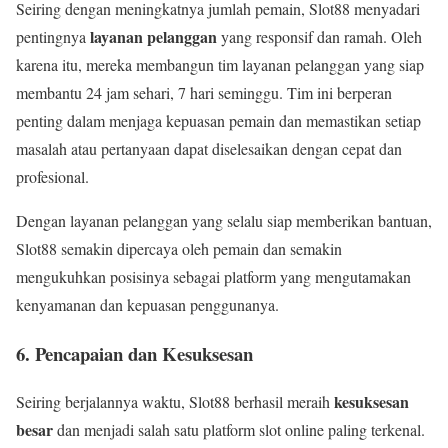
Seiring dengan meningkatnya jumlah pemain, Slot88 menyadari
layanan pelanggan
pentingnya
yang responsif dan ramah. Oleh
karena itu, mereka membangun tim layanan pelanggan yang siap
membantu 24 jam sehari, 7 hari seminggu. Tim ini berperan
penting dalam menjaga kepuasan pemain dan memastikan setiap
masalah atau pertanyaan dapat diselesaikan dengan cepat dan
profesional.
Dengan layanan pelanggan yang selalu siap memberikan bantuan,
Slot88 semakin dipercaya oleh pemain dan semakin
mengukuhkan posisinya sebagai platform yang mengutamakan
kenyamanan dan kepuasan penggunanya.
6.
Pencapaian dan Kesuksesan
kesuksesan
Seiring berjalannya waktu, Slot88 berhasil meraih
besar
dan menjadi salah satu platform slot online paling terkenal.