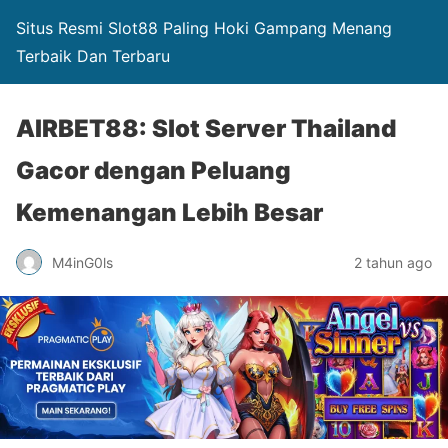
Situs Resmi Slot88 Paling Hoki Gampang Menang
Terbaik Dan Terbaru
AIRBET88: Slot Server Thailand
Gacor dengan Peluang
Kemenangan Lebih Besar
M4inG0ls
2 tahun ago