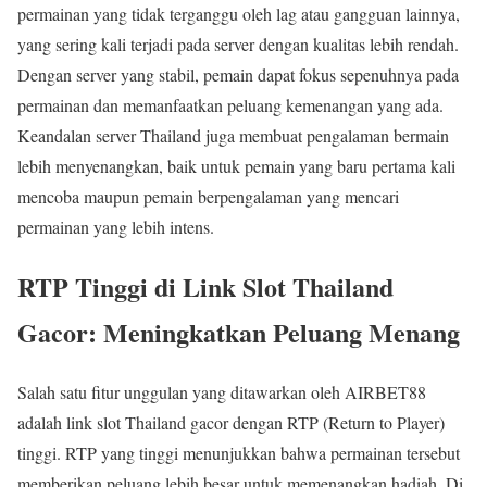
permainan yang tidak terganggu oleh lag atau gangguan lainnya,
yang sering kali terjadi pada server dengan kualitas lebih rendah.
Dengan server yang stabil, pemain dapat fokus sepenuhnya pada
permainan dan memanfaatkan peluang kemenangan yang ada.
Keandalan server Thailand juga membuat pengalaman bermain
lebih menyenangkan, baik untuk pemain yang baru pertama kali
mencoba maupun pemain berpengalaman yang mencari
permainan yang lebih intens.
RTP Tinggi di Link Slot Thailand
Gacor: Meningkatkan Peluang Menang
Salah satu fitur unggulan yang ditawarkan oleh AIRBET88
adalah link slot Thailand gacor dengan RTP (Return to Player)
tinggi. RTP yang tinggi menunjukkan bahwa permainan tersebut
memberikan peluang lebih besar untuk memenangkan hadiah. Di