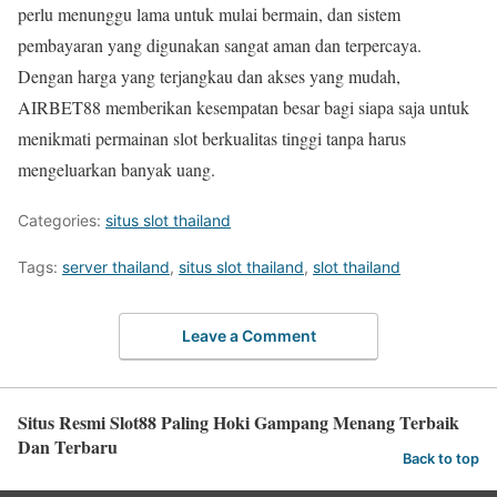
perlu menunggu lama untuk mulai bermain, dan sistem
pembayaran yang digunakan sangat aman dan terpercaya.
Dengan harga yang terjangkau dan akses yang mudah,
AIRBET88 memberikan kesempatan besar bagi siapa saja untuk
menikmati permainan slot berkualitas tinggi tanpa harus
mengeluarkan banyak uang.
Categories:
situs slot thailand
Tags:
server thailand
,
situs slot thailand
,
slot thailand
Leave a Comment
Situs Resmi Slot88 Paling Hoki Gampang Menang Terbaik
Dan Terbaru
Back to top