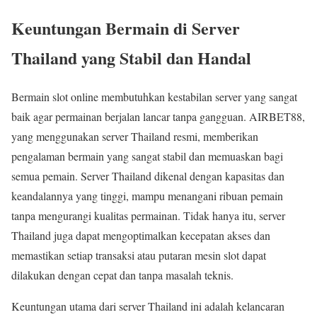
Keuntungan Bermain di Server
Thailand yang Stabil dan Handal
Bermain slot online membutuhkan kestabilan server yang sangat
baik agar permainan berjalan lancar tanpa gangguan. AIRBET88,
yang menggunakan server Thailand resmi, memberikan
pengalaman bermain yang sangat stabil dan memuaskan bagi
semua pemain. Server Thailand dikenal dengan kapasitas dan
keandalannya yang tinggi, mampu menangani ribuan pemain
tanpa mengurangi kualitas permainan. Tidak hanya itu, server
Thailand juga dapat mengoptimalkan kecepatan akses dan
memastikan setiap transaksi atau putaran mesin slot dapat
dilakukan dengan cepat dan tanpa masalah teknis.
Keuntungan utama dari server Thailand ini adalah kelancaran